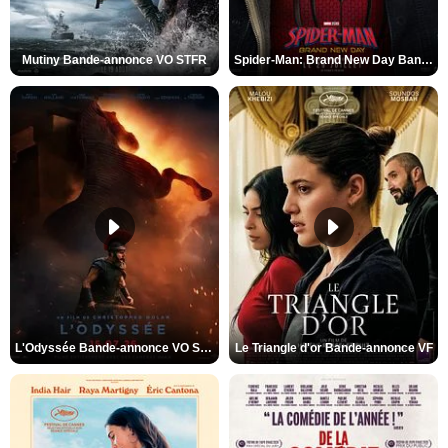
Mutiny Bande-annonce VO STFR
Spider-Man: Brand New Day Bande-annonce VO STFR
L'Odyssée Bande-annonce VO STFR
Le Triangle d'or Bande-annonce VF