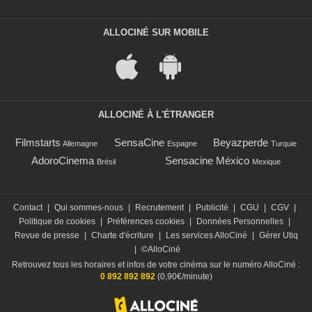
ALLOCINÉ SUR MOBILE
ALLOCINÉ À L'ÉTRANGER
Filmstarts
SensaCine
Beyazperde
Allemagne
Espagne
Turquie
AdoroCinema
Sensacine México
Brésil
Mexique
Contact
|
Qui sommes-nous
|
Recrutement
|
Publicité
|
CGU
|
CGV
|
Politique de cookies
|
Préférences cookies
|
Données Personnelles
|
Revue de presse
|
Charte d'écriture
|
Les services AlloCiné
|
Gérer Utiq
|
©AlloCiné
Retrouvez tous les horaires et infos de votre cinéma sur le numéro AlloCiné :
0 892 892 892
(0,90€/minute)