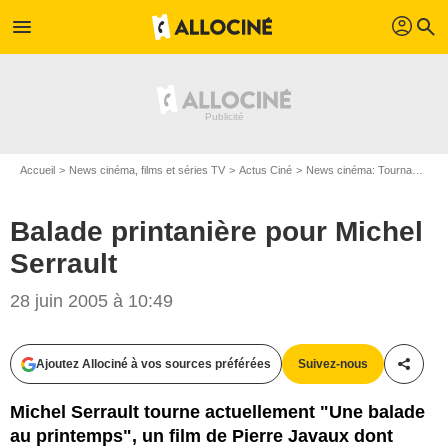
profil
menu
search
Accueil
News cinéma, films et séries TV
Actus Ciné
News cinéma: Tournages
Balade printanière pour Michel
Serrault
28 juin 2005 à 10:49
Ajoutez Allociné à vos sources préférées
Suivez-nous
Partag
Michel Serrault tourne actuellement "Une balade
au printemps", un film de Pierre Javaux dont