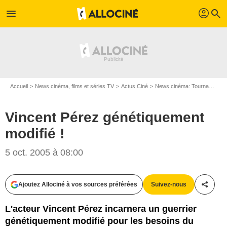
profil
menu
search
Accueil
News cinéma, films et séries TV
Actus Ciné
News cinéma: Tournages
Vincent Pérez génétiquement
modifié !
5 oct. 2005 à 08:00
Ajoutez Allociné à vos sources préférées
Suivez-nous
Partag
L'acteur Vincent Pérez incarnera un guerrier
génétiquement modifié pour les besoins du