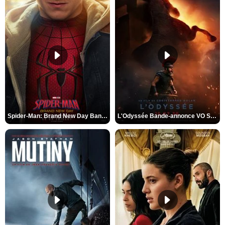
Spider-Man: Brand New Day Bande-annonce VO STFR
L'Odyssée Bande-annonce VO STFR