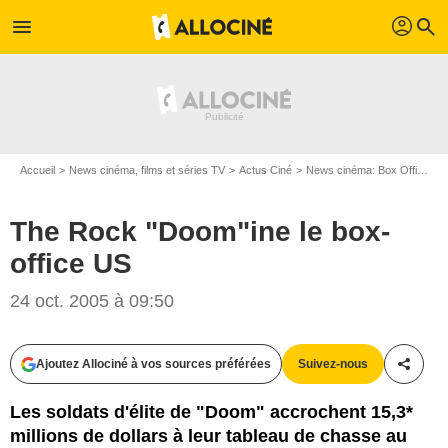
profil
menu
search
Accueil
News cinéma, films et séries TV
Actus Ciné
News cinéma: Box Office
The Rock "Doom"ine le box-
office US
24 oct. 2005 à 09:50
Ajoutez Allociné à vos sources préférées
Suivez-nous
Partag
Les soldats d'élite de "Doom" accrochent 15,3*
millions de dollars à leur tableau de chasse au