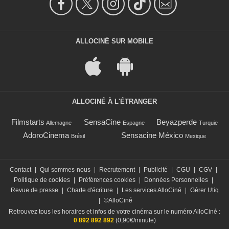
ALLOCINÉ SUR MOBILE
ALLOCINÉ À L'ÉTRANGER
Filmstarts
SensaCine
Beyazperde
Allemagne
Espagne
Turquie
AdoroCinema
Sensacine México
Brésil
Mexique
Contact
|
Qui sommes-nous
|
Recrutement
|
Publicité
|
CGU
|
CGV
|
Politique de cookies
|
Préférences cookies
|
Données Personnelles
|
Revue de presse
|
Charte d'écriture
|
Les services AlloCiné
|
Gérer Utiq
|
©AlloCiné
Retrouvez tous les horaires et infos de votre cinéma sur le numéro AlloCiné :
0 892 892 892
(0,90€/minute)