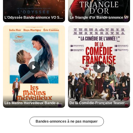
L'Odyssée Bande-annonce VO STFR
Le Triangle d'or Bande-annonce VF
Les Matins merveilleux Bande-annonce VF
De la Comédie-Française Teaser VF
Bandes-annonces à ne pas manquer