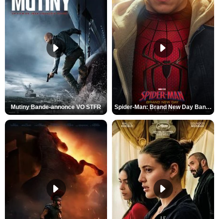
Mutiny Bande-annonce VO STFR
Spider-Man: Brand New Day Bande-annonce VO STFR