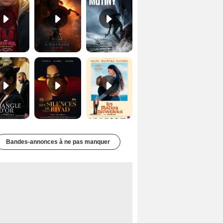
Le Triangle d'or Bande-annonce VF
Les Silences de Riyad Bande-annonce VO STFR
Les Matins merveilleux Bande-annonce VF
Bandes-annonces à ne pas manquer