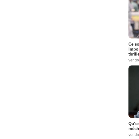
Ce so
Impos
thrill
vendr
Qu’es
méch
vendr