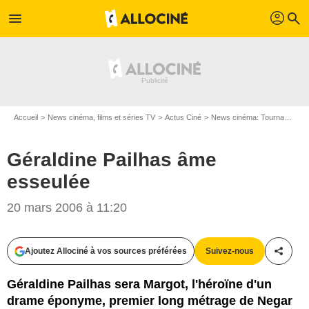
profil
menu
search
Accueil
News cinéma, films et séries TV
Actus Ciné
News cinéma: Tournages
Géraldine Pailhas âme
esseulée
20 mars 2006 à 11:20
Ajoutez Allociné à vos sources préférées
Suivez-nous
Partag
Géraldine Pailhas sera Margot, l'héroïne d'un
drame éponyme, premier long métrage de Negar