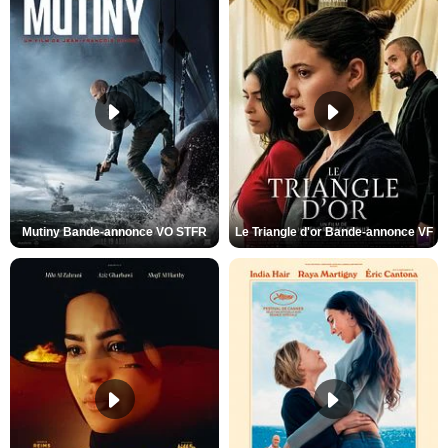
Mutiny Bande-annonce VO STFR
Le Triangle d'or Bande-annonce VF