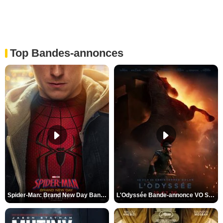
Top Bandes-annonces
Spider-Man: Brand New Day Bande-annonce VO STFR
L'Odyssée Bande-annonce VO STFR