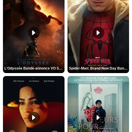
L'Odyssée Bande-annonce VO STFR
Spider-Man: Brand New Day Bande-annonce VO STFR