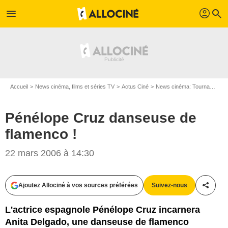
profil
menu
search
Accueil
News cinéma, films et séries TV
Actus Ciné
News cinéma: Tournages
Pénélope Cruz danseuse de
flamenco !
22 mars 2006 à 14:30
Ajoutez Allociné à vos sources préférées
Suivez-nous
Partag
L'actrice espagnole Pénélope Cruz incarnera
Anita Delgado, une danseuse de flamenco