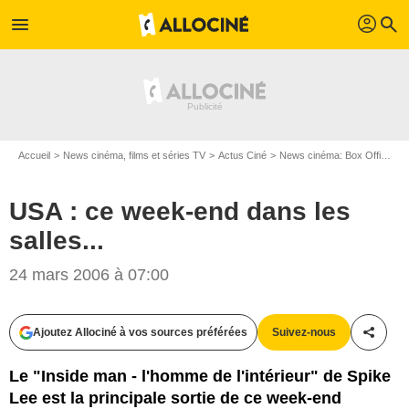
profil
menu
search
Accueil
News cinéma, films et séries TV
Actus Ciné
News cinéma: Box Office
U
USA : ce week-end dans les
salles...
24 mars 2006 à 07:00
Ajoutez Allociné à vos sources préférées
Suivez-nous
Partag
Le "Inside man - l'homme de l'intérieur" de Spike
Lee est la principale sortie de ce week-end