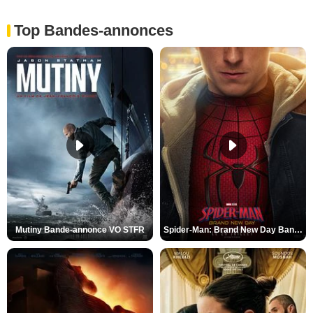
Top Bandes-annonces
Mutiny Bande-annonce VO STFR
Spider-Man: Brand New Day Bande-annonce VO STFR