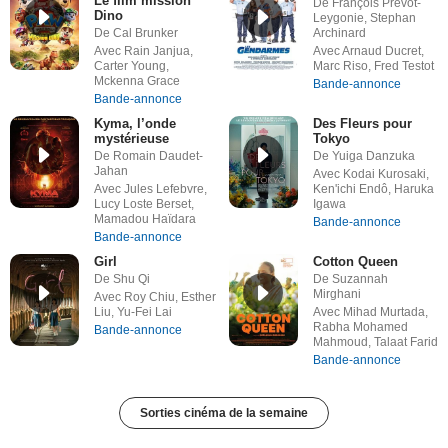
Le film mission
De François Prévôt-
Dino
Leygonie, Stephan
De Cal Brunker
Archinard
Avec Rain Janjua,
Avec Arnaud Ducret,
Carter Young,
Marc Riso, Fred Testot
Mckenna Grace
Bande-annonce
Bande-annonce
Kyma, l’onde
Des Fleurs pour
mystérieuse
Tokyo
De Romain Daudet-
De Yuiga Danzuka
Jahan
Avec Kodai Kurosaki,
Avec Jules Lefebvre,
Ken'ichi Endô, Haruka
Lucy Loste Berset,
Igawa
Mamadou Haïdara
Bande-annonce
Bande-annonce
Girl
Cotton Queen
De Shu Qi
De Suzannah
Mirghani
Avec Roy Chiu, Esther
Liu, Yu-Fei Lai
Avec Mihad Murtada,
Rabha Mohamed
Bande-annonce
Mahmoud, Talaat Farid
Bande-annonce
Sorties cinéma de la semaine