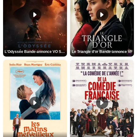
L'Odyssée Bande-annonce VO STFR
Le Triangle d'or Bande-annonce VF