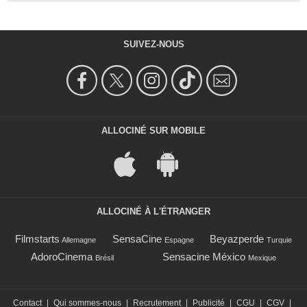
SUIVEZ-NOUS
ALLOCINÉ SUR MOBILE
ALLOCINÉ À L'ÉTRANGER
Filmstarts
SensaCine
Beyazperde
Allemagne
Espagne
Turquie
AdoroCinema
Sensacine México
Brésil
Mexique
Contact
|
Qui sommes-nous
|
Recrutement
|
Publicité
|
CGU
|
CGV
|