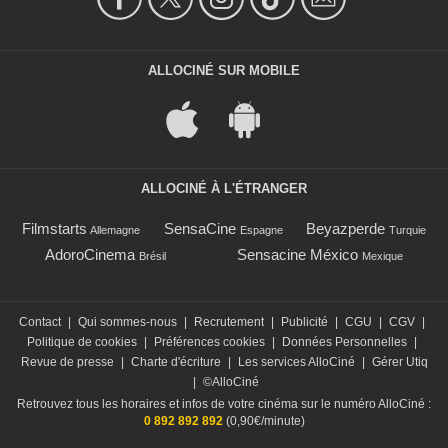
ALLOCINÉ SUR MOBILE
ALLOCINÉ À L'ÉTRANGER
Filmstarts
SensaCine
Beyazperde
Allemagne
Espagne
Turquie
AdoroCinema
Sensacine México
Brésil
Mexique
Contact
|
Qui sommes-nous
|
Recrutement
|
Publicité
|
CGU
|
CGV
|
Politique de cookies
|
Préférences cookies
|
Données Personnelles
|
Revue de presse
|
Charte d'écriture
|
Les services AlloCiné
|
Gérer Utiq
|
©AlloCiné
Retrouvez tous les horaires et infos de votre cinéma sur le numéro AlloCiné :
0 892 892 892
(0,90€/minute)