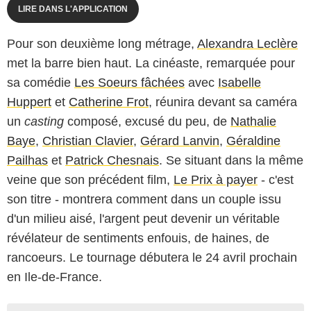
LIRE DANS L'APPLICATION
Pour son deuxième long métrage,
Alexandra Leclère
met la barre bien haut. La cinéaste, remarquée pour
sa comédie
Les Soeurs fâchées
avec
Isabelle
Huppert
et
Catherine Frot
, réunira devant sa caméra
un
casting
composé, excusé du peu, de
Nathalie
Baye
,
Christian Clavier
,
Gérard Lanvin
,
Géraldine
Pailhas
et
Patrick Chesnais
. Se situant dans la même
veine que son précédent film,
Le Prix à payer
- c'est
son titre - montrera comment dans un couple issu
d'un milieu aisé, l'argent peut devenir un véritable
révélateur de sentiments enfouis, de haines, de
rancoeurs. Le tournage débutera le 24 avril prochain
en Ile-de-France.