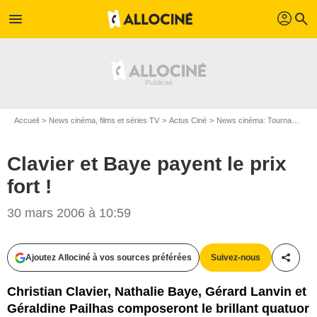
profil
menu
search
Accueil
News cinéma, films et séries TV
Actus Ciné
News cinéma: Tournages
Clavier et Baye payent le prix
fort !
30 mars 2006 à 10:59
Ajoutez Allociné à vos sources préférées
Suivez-nous
Partag
Christian Clavier, Nathalie Baye, Gérard Lanvin et
Géraldine Pailhas composeront le brillant quatuor