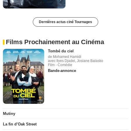
Dernières actus ciné Tournages
Films Prochainement au Cinéma
Tombé du ciel
de Mohamed Hamidi
avec Ilyes Djadel, Josiane Balasko
Film - Comédie
Bande-annonce
Mutiny
La fin d’Oak Street