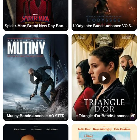
Spider-Man: Brand New Day Bande-annonce VO STFR
L'Odyssée Bande-annonce VO STFR
Mutiny Bande-annonce VO STFR
Le Triangle d'or Bande-annonce VF