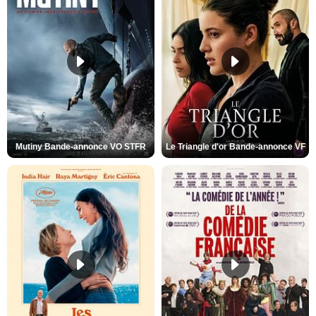
Mutiny Bande-annonce VO STFR
Le Triangle d'or Bande-annonce VF