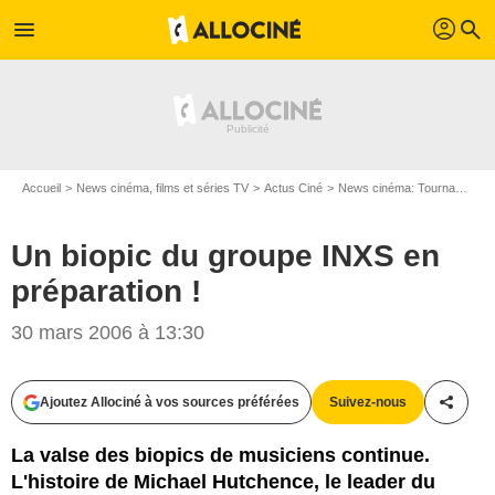
profil
menu
search
Accueil
News cinéma, films et séries TV
Actus Ciné
News cinéma: Tournages
Un biopic du groupe INXS en
préparation !
30 mars 2006 à 13:30
Ajoutez Allociné à vos sources préférées
Suivez-nous
Partag
La valse des biopics de musiciens continue.
L'histoire de Michael Hutchence, le leader du