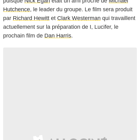
puisque
Nick Egan
était un ami proche de
Michael
Hutchence
, le leader du groupe. Le film sera produit
par
Richard Hewitt
et
Clark Westerman
qui travaillent
actuellement sur la préparation de
I, Lucifer
, le
prochain film de
Dan Harris
.