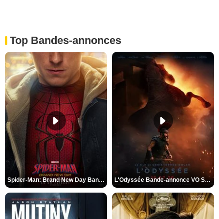
Top Bandes-annonces
Spider-Man: Brand New Day Bande-annonce VO STFR
L'Odyssée Bande-annonce VO STFR