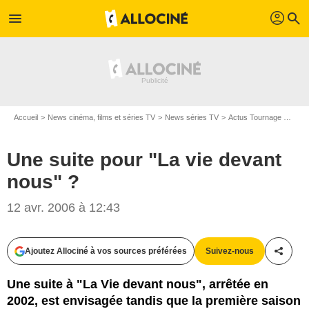
profil
menu
search
Accueil
News cinéma, films et séries TV
News séries TV
Actus Tournage Séries TV
Une suite pour "La vie devant
nous" ?
12 avr. 2006 à 12:43
Ajoutez Allociné à vos sources préférées
Suivez-nous
Partag
Une suite à "La Vie devant nous", arrêtée en
2002, est envisagée tandis que la première saison