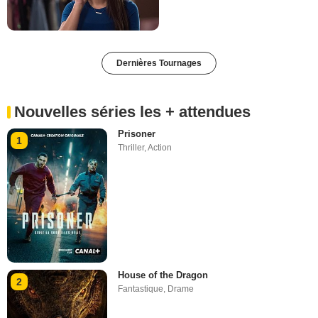
Dernières Tournages
Nouvelles séries les + attendues
Prisoner
1
Thriller
,
Action
House of the Dragon
2
Fantastique
,
Drame