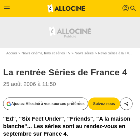
profil
menu
search
Accueil
News cinéma, films et séries TV
News séries
News Séries à la TV
La r
La rentrée Séries de France 4
25 août 2006 à 11:50
Ajoutez Allociné à vos sources préférées
Suivez-nous
Partag
"Ed", "Six Feet Under", "Friends", "A la maison
blanche"... Les séries sont au rendez-vous en
septembre sur France 4.