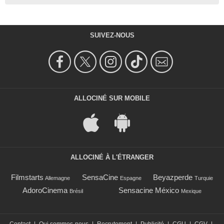
SUIVEZ-NOUS
ALLOCINÉ SUR MOBILE
ALLOCINÉ À L'ÉTRANGER
Filmstarts
SensaCine
Beyazperde
Allemagne
Espagne
Turquie
AdoroCinema
Sensacine México
Brésil
Mexique
Contact
|
Qui sommes-nous
|
Recrutement
|
Publicité
|
CGU
|
CGV
|