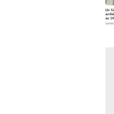
Un Si
arrêt
au 14
samed