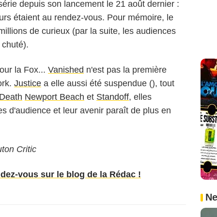
érie depuis son lancement le 21 août dernier :
eurs étaient au rendez-vous. Pour mémoire, le
 millions de curieux (par la suite, les audiences
 chuté).
ur la Fox...
Vanished
n'est pas la première
ork.
Justice
a elle aussi été suspendue (), tout
l Death
Newport Beach
et
Standoff
, elles
s d'audience et leur avenir paraît de plus en
on Critic
ndez-vous sur le blog de la Rédac !
Ne