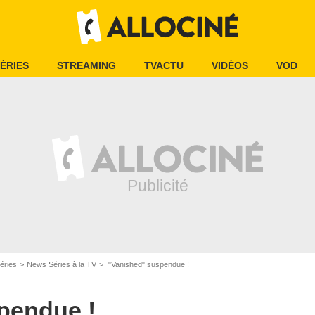
ÉRIES
STREAMING
TVACTU
VIDÉOS
VOD
éries
News Séries à la TV
"Vanished" suspendue !
pendue !