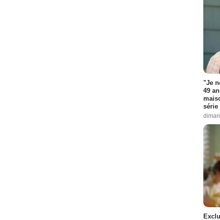
"Je n
49 an
maiso
série 
diman
Exclu