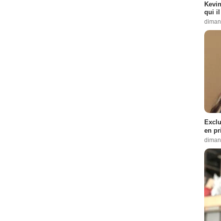
Kevin
qui i
diman
Exclu
en pr
diman