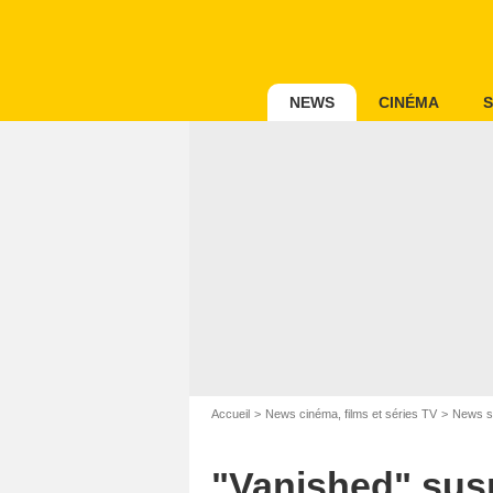
NEWS
CINÉMA
S
Accueil
News cinéma, films et séries TV
News s
"Vanished" sus