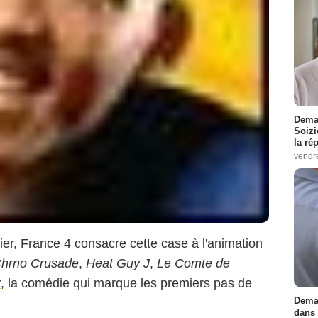
Demai
Soizi
la ré
vendr
nvier, France 4 consacre cette case à l'animation
hrno Crusade
,
Heat Guy J
,
Le Comte de
r
, la comédie qui marque les premiers pas de
Demai
dans 