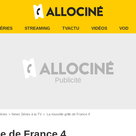
ÉRIES
STREAMING
TVACTU
VIDÉOS
VOD
éries
News Séries à la TV
La nouvelle grille de France 4
le de France 4