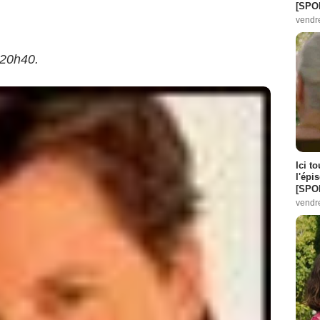
[SPO
vendr
 20h40.
Ici t
l'épi
[SPO
vendr