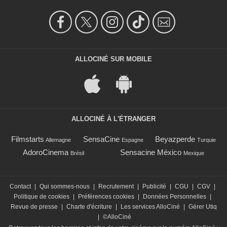
ALLOCINÉ SUR MOBILE
ALLOCINÉ À L'ÉTRANGER
Filmstarts
SensaCine
Beyazperde
Allemagne
Espagne
Turquie
AdoroCinema
Sensacine México
Brésil
Mexique
Contact
|
Qui sommes-nous
|
Recrutement
|
Publicité
|
CGU
|
CGV
|
Politique de cookies
|
Préférences cookies
|
Données Personnelles
|
Revue de presse
|
Charte d'écriture
|
Les services AlloCiné
|
Gérer Utiq
|
©AlloCiné