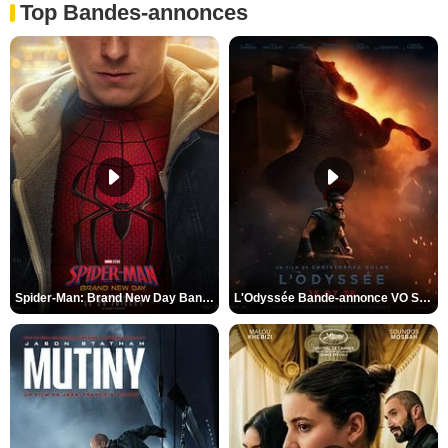
Top Bandes-annonces
Spider-Man: Brand New Day Bande-annonce VO STFR
L'Odyssée Bande-annonce VO STFR