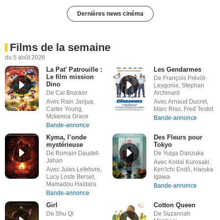
Dernières news cinéma
Films de la semaine
du 5 août 2026
La Pat' Patrouille :
Les Gendarmes
Le film mission
De François Prévôt-
Dino
Leygonie, Stephan
De Cal Brunker
Archinard
Avec Rain Janjua,
Avec Arnaud Ducret,
Carter Young,
Marc Riso, Fred Testot
Mckenna Grace
Bande-annonce
Bande-annonce
Kyma, l’onde
Des Fleurs pour
mystérieuse
Tokyo
De Romain Daudet-
De Yuiga Danzuka
Jahan
Avec Kodai Kurosaki,
Avec Jules Lefebvre,
Ken'ichi Endô, Haruka
Lucy Loste Berset,
Igawa
Mamadou Haïdara
Bande-annonce
Bande-annonce
Girl
Cotton Queen
De Shu Qi
De Suzannah