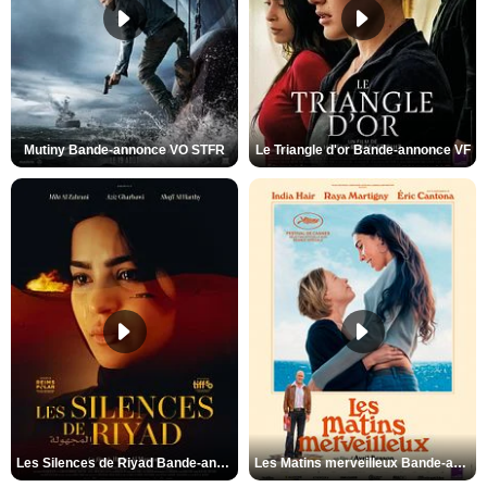
Mutiny Bande-annonce VO STFR
Le Triangle d'or Bande-annonce VF
Les Silences de Riyad Bande-annonce VO STFR
Les Matins merveilleux Bande-annonce VF