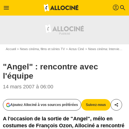
profil
menu
search
Accueil
News cinéma, films et séries TV
Actus Ciné
News cinéma: Interviews
"
"Angel" : rencontre avec
l'équipe
14 mars 2007 à 06:00
Ajoutez Allociné à vos sources préférées
Suivez-nous
Partag
A l'occasion de la sortie de "Angel", mélo en
costumes de François Ozon, Allociné a rencontré