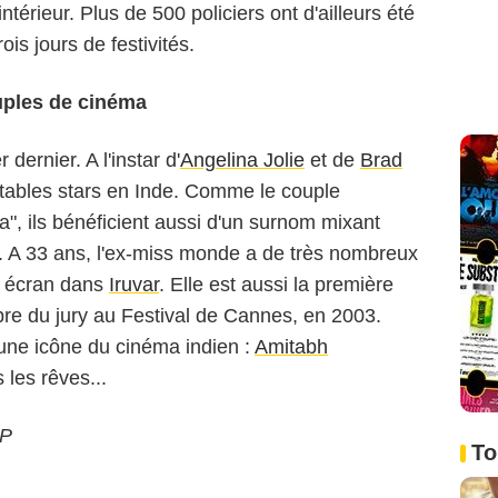
'intérieur. Plus de 500 policiers ont d'ailleurs été
ois jours de festivités.
uples de cinéma
 dernier. A l'instar d'
Angelina Jolie
et de
Brad
ritables stars en Inde. Comme le couple
, ils bénéficient aussi d'un surnom mixant
. A 33 ans, l'ex-miss monde a de très nombreux
d écran dans
Iruvar
. Elle est aussi la première
bre du jury au Festival de Cannes, en 2003.
 d'une icône du cinéma indien :
Amitabh
 les rêves...
FP
To