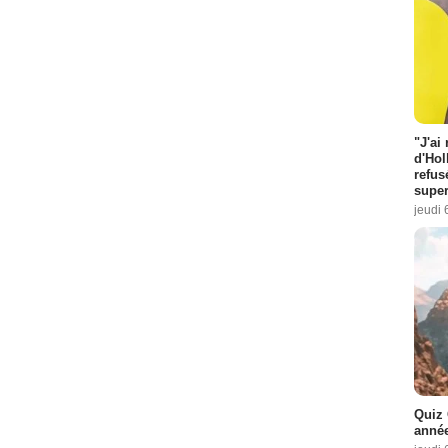
"J'ai
d'Hol
refus
super
jeudi 
Quiz 
année