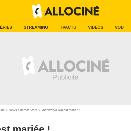
ÉRIES
STREAMING
TVACTU
VIDÉOS
VOD
Ciné
News cinéma: Stars
Aishwarya Rai est mariée !
st mariée !