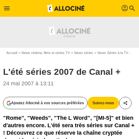
profil
menu
search
Accueil
News cinéma, films et séries TV
News séries
News Séries à la TV
L'ét
L'été séries 2007 de Canal +
24 mai 2007 à 13:11
Ajoutez Allociné à vos sources préférées
Suivez-nous
Partag
"Rome", "Weeds", "The L Word", "[MI-5]" et bien
d'autres encore. L'été sera très séries sur Canal +
! Découvrez ce que réserve la chaîne cryptée