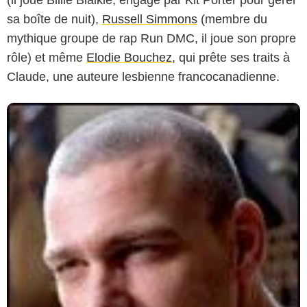
(il joue Billie Blaikie, engagé par Kit Porter pour gérer
sa boîte de nuit),
Russell Simmons
(membre du
mythique groupe de rap Run DMC, il joue son propre
rôle) et même
Elodie Bouchez
, qui prête ses traits à
Claude, une auteure lesbienne francocanadienne.