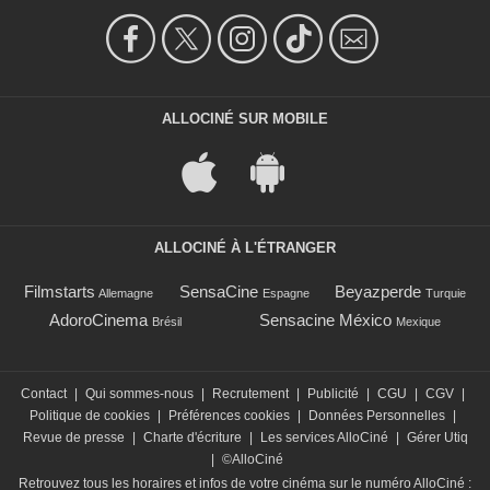
ALLOCINÉ SUR MOBILE
ALLOCINÉ À L'ÉTRANGER
Filmstarts
SensaCine
Beyazperde
Allemagne
Espagne
Turquie
AdoroCinema
Sensacine México
Brésil
Mexique
Contact
|
Qui sommes-nous
|
Recrutement
|
Publicité
|
CGU
|
CGV
|
Politique de cookies
|
Préférences cookies
|
Données Personnelles
|
Revue de presse
|
Charte d'écriture
|
Les services AlloCiné
|
Gérer Utiq
|
©AlloCiné
Retrouvez tous les horaires et infos de votre cinéma sur le numéro AlloCiné :