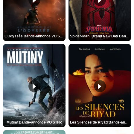
L'Odyssée Bande-annonce VO STFR
Spider-Man: Brand New Day Bande-annonce VO STFR
Mutiny Bande-annonce VO STFR
Les Silences de Riyad Bande-annonce VO STFR