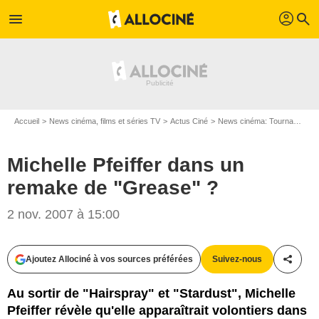
profil
menu
search
Accueil
News cinéma, films et séries TV
Actus Ciné
News cinéma: Tournages
Michelle Pfeiffer dans un
remake de "Grease" ?
2 nov. 2007 à 15:00
Ajoutez Allociné à vos sources préférées
Suivez-nous
Partag
Au sortir de "Hairspray" et "Stardust", Michelle
Pfeiffer révèle qu'elle apparaîtrait volontiers dans