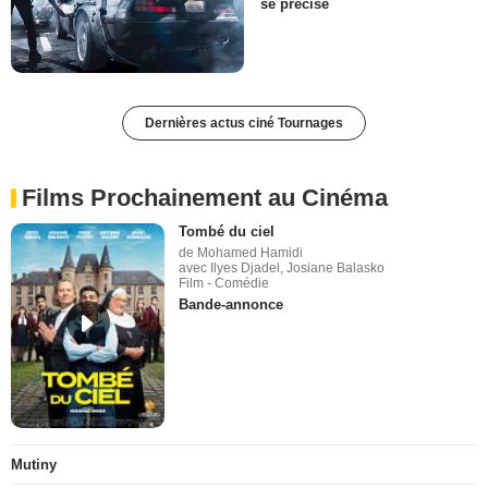
se précise
Dernières actus ciné Tournages
Films Prochainement au Cinéma
Tombé du ciel
de Mohamed Hamidi
avec Ilyes Djadel, Josiane Balasko
Film - Comédie
Bande-annonce
Mutiny