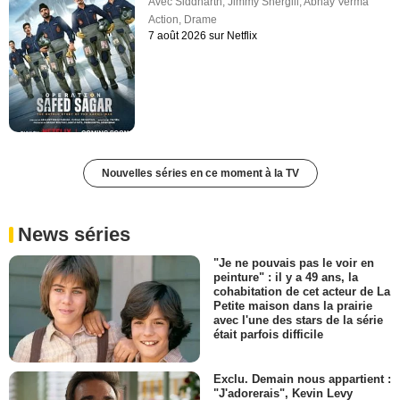
Avec
Siddharth
,
Jimmy Shergill
,
Abhay Verma
Action
,
Drame
7 août 2026 sur Netflix
Nouvelles séries en ce moment à la TV
News séries
"Je ne pouvais pas le voir en
peinture" : il y a 49 ans, la
cohabitation de cet acteur de La
Petite maison dans la prairie
avec l'une des stars de la série
était parfois difficile
Exclu. Demain nous appartient :
"J'adorerais", Kevin Levy