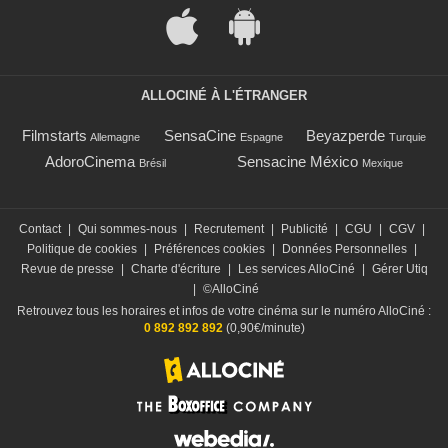
ALLOCINÉ À L'ÉTRANGER
Filmstarts
SensaCine
Beyazperde
Allemagne
Espagne
Turquie
AdoroCinema
Sensacine México
Brésil
Mexique
Contact
|
Qui sommes-nous
|
Recrutement
|
Publicité
|
CGU
|
CGV
|
Politique de cookies
|
Préférences cookies
|
Données Personnelles
|
Revue de presse
|
Charte d'écriture
|
Les services AlloCiné
|
Gérer Utiq
|
©AlloCiné
Retrouvez tous les horaires et infos de votre cinéma sur le numéro AlloCiné :
0 892 892 892
(0,90€/minute)