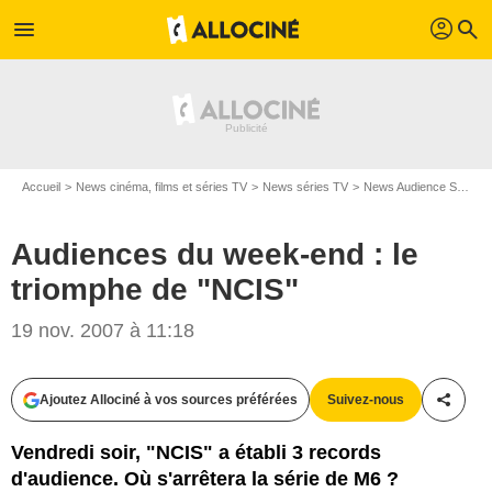
profil
menu
search
Accueil
News cinéma, films et séries TV
News séries TV
News Audience Séries TV
Audiences du week-end : le
triomphe de "NCIS"
19 nov. 2007 à 11:18
Ajoutez Allociné à vos sources préférées
Suivez-nous
Partag
Vendredi soir, "NCIS" a établi 3 records
d'audience. Où s'arrêtera la série de M6 ?