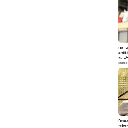
Un Si
arrêt
au 14
samed
Demai
refer