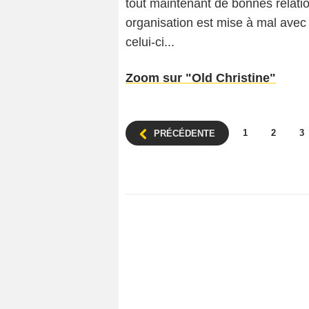
tout maintenant de bonnes relatio
organisation est mise à mal avec l
celui-ci...
Zoom sur "Old Christine"
1
2
3
PRÉCÉDENTE