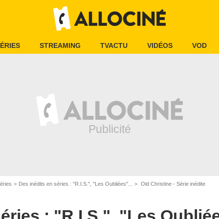
ÉRIES
STREAMING
TVACTU
VIDÉOS
VOD
éries
Des inédits en séries : "R.I.S.", "Les Oubliées"...
Old Christine - Série inédite
éries : "R.I.S.", "Les Oubliée