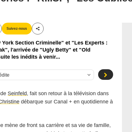
Suivez-nous
Partager cet article
York Section Criminelle" et "Les Experts :
k", l'arrivée de "Ugly Betty" et "Old
ite les inédits à venir...
e de
Seinfeld
, fait son retour à la télévision dans
Christine
débarque sur Canal + en quotidienne à
e mène de front sa carrière et sa vie de famille,