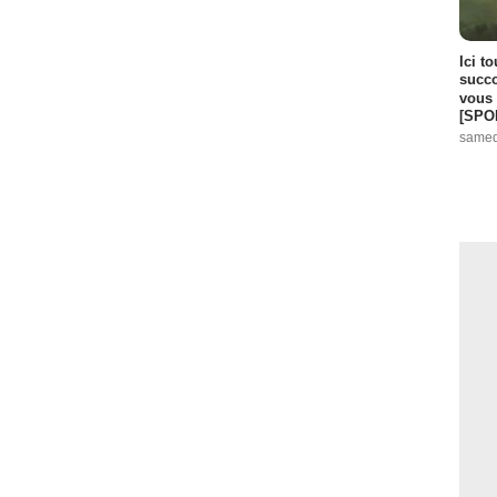
Ici t
succo
vous 
[SPO
samed