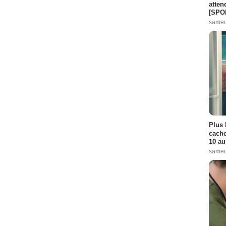
atten
[SPO
samed
Plus 
cache
10 au
samed