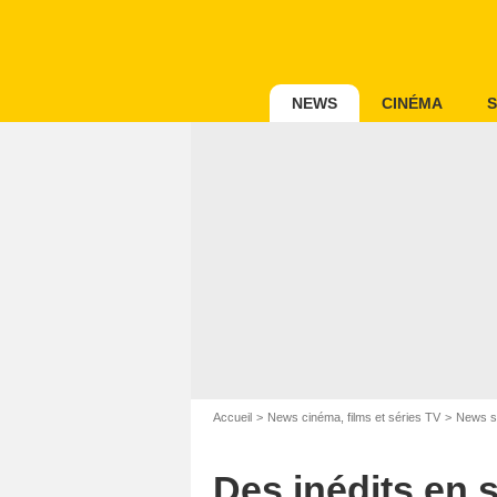
NEWS
CINÉMA
S
Accueil
News cinéma, films et séries TV
News s
Des inédits en s