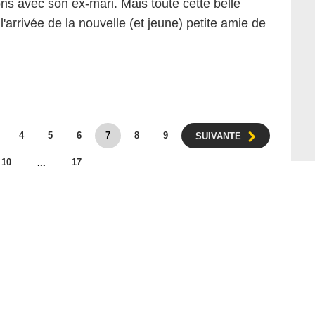
ns avec son ex-mari. Mais toute cette belle
'arrivée de la nouvelle (et jeune) petite amie de
4
5
6
7
8
9
SUIVANTE
10
17
...