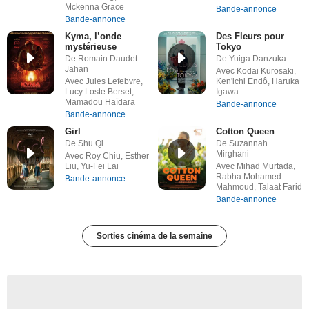
Mckenna Grace
Bande-annonce
Bande-annonce
Kyma, l’onde
Des Fleurs pour
mystérieuse
Tokyo
De Romain Daudet-
De Yuiga Danzuka
Jahan
Avec Kodai Kurosaki,
Avec Jules Lefebvre,
Ken'ichi Endô, Haruka
Lucy Loste Berset,
Igawa
Mamadou Haïdara
Bande-annonce
Bande-annonce
Girl
Cotton Queen
De Shu Qi
De Suzannah
Mirghani
Avec Roy Chiu, Esther
Liu, Yu-Fei Lai
Avec Mihad Murtada,
Rabha Mohamed
Bande-annonce
Mahmoud, Talaat Farid
Bande-annonce
Sorties cinéma de la semaine