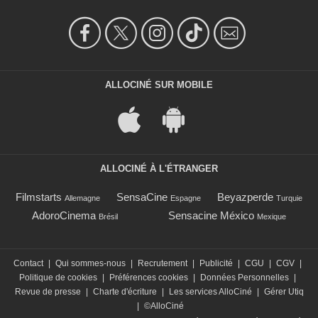
ALLOCINÉ SUR MOBILE
ALLOCINÉ À L'ÉTRANGER
Filmstarts
SensaCine
Beyazperde
Allemagne
Espagne
Turquie
AdoroCinema
Sensacine México
Brésil
Mexique
Contact
|
Qui sommes-nous
|
Recrutement
|
Publicité
|
CGU
|
CGV
|
Politique de cookies
|
Préférences cookies
|
Données Personnelles
|
Revue de presse
|
Charte d'écriture
|
Les services AlloCiné
|
Gérer Utiq
|
©AlloCiné