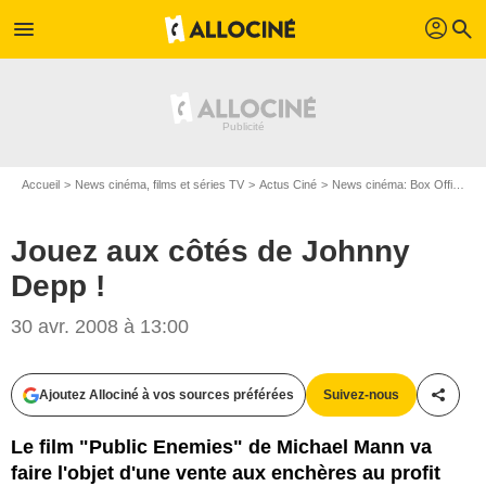
profil
menu
search
Accueil
News cinéma, films et séries TV
Actus Ciné
News cinéma: Box Office
Jouez aux côtés de Johnny
Depp !
30 avr. 2008 à 13:00
Ajoutez Allociné à vos sources préférées
Suivez-nous
Partag
Le film "Public Enemies" de Michael Mann va
faire l'objet d'une vente aux enchères au profit