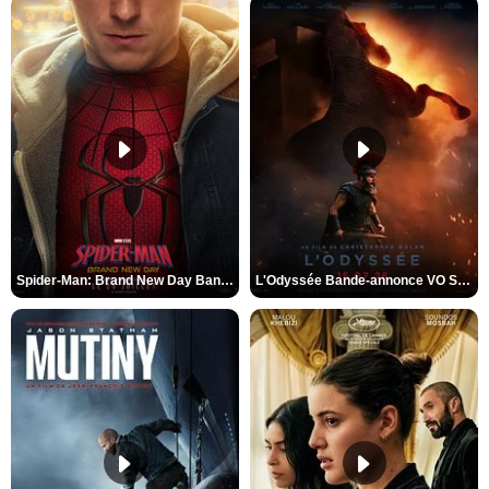
Spider-Man: Brand New Day Bande-annonce VO STFR
L'Odyssée Bande-annonce VO STFR