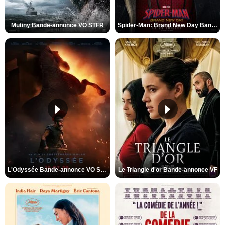
Mutiny Bande-annonce VO STFR
Spider-Man: Brand New Day Bande-annonce VO STFR
L'Odyssée Bande-annonce VO STFR
Le Triangle d'or Bande-annonce VF