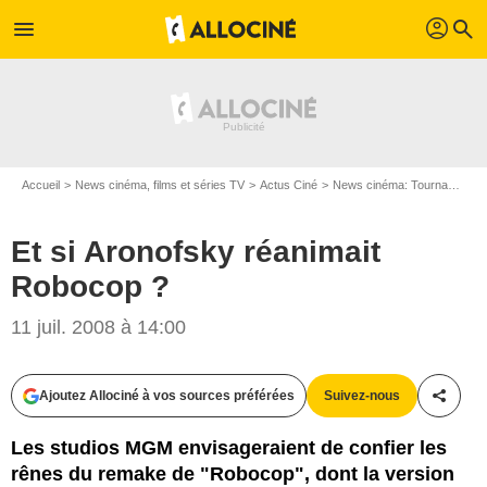
profil
menu
search
Accueil
News cinéma, films et séries TV
Actus Ciné
News cinéma: Tournages
Et si Aronofsky réanimait
Robocop ?
11 juil. 2008 à 14:00
Ajoutez Allociné à vos sources préférées
Suivez-nous
Partag
Les studios MGM envisageraient de confier les
rênes du remake de "Robocop", dont la version