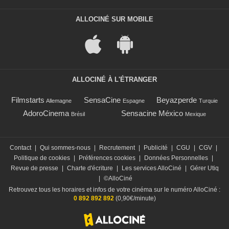
ALLOCINÉ SUR MOBILE
ALLOCINÉ À L'ÉTRANGER
Filmstarts
SensaCine
Beyazperde
Allemagne
Espagne
Turquie
AdoroCinema
Sensacine México
Brésil
Mexique
Contact
|
Qui sommes-nous
|
Recrutement
|
Publicité
|
CGU
|
CGV
|
Politique de cookies
|
Préférences cookies
|
Données Personnelles
|
Revue de presse
|
Charte d'écriture
|
Les services AlloCiné
|
Gérer Utiq
|
©AlloCiné
Retrouvez tous les horaires et infos de votre cinéma sur le numéro AlloCiné :
0 892 892 892
(0,90€/minute)