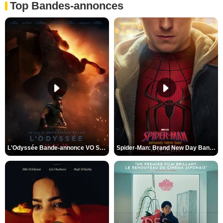
Top Bandes-annonces
L'Odyssée Bande-annonce VO STFR
Spider-Man: Brand New Day Bande-annonce VO STFR