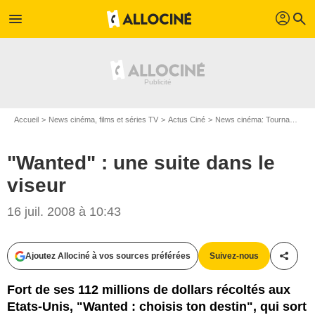
profil
menu
search
Accueil
News cinéma, films et séries TV
Actus Ciné
News cinéma: Tournages
"Wanted" : une suite dans le
viseur
16 juil. 2008 à 10:43
Ajoutez Allociné à vos sources préférées
Suivez-nous
Partag
Fort de ses 112 millions de dollars récoltés aux
Etats-Unis, "Wanted : choisis ton destin", qui sort