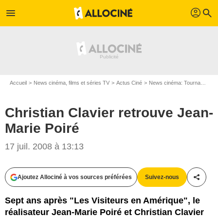
profil
menu
search
Accueil
News cinéma, films et séries TV
Actus Ciné
News cinéma: Tournages
Christian Clavier retrouve Jean-
Marie Poiré
17 juil. 2008 à 13:13
Ajoutez Allociné à vos sources préférées
Suivez-nous
Partag
Sept ans après "Les Visiteurs en Amérique", le
réalisateur Jean-Marie Poiré et Christian Clavier