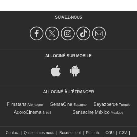
SUIVEZ-NOUS
ALLOCINÉ SUR MOBILE
ALLOCINÉ À L'ÉTRANGER
Filmstarts
SensaCine
Beyazperde
Allemagne
Espagne
Turquie
AdoroCinema
Sensacine México
Brésil
Mexique
Contact
|
Qui sommes-nous
|
Recrutement
|
Publicité
|
CGU
|
CGV
|