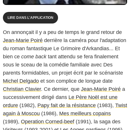
LIRE DANS L'APPLICATION
On annonçait il y a peu de temps le grand retour de
Jean-Marie Poiré
derrière la caméra pour l'adaptation
du roman fantastique
Le Grimoire d'Arkandias
... Et
bien ce
come back
tant attendu se fera finalement
sous le sceau de la comédie familiale avec
Des
parents formidables
, un projet écrit par le scénariste
Michel Delgado
et son complice de longue date
Christian Clavier
. Ce dernier, que
Jean-Marie Poiré
a
successivement dirigé dans
Le Père Noël est une
ordure
(1982),
Papy fait de la résistance
(1983),
Twist
again à Moscou
(1986),
Mes meilleurs copains
(1989),
Operation Corned-beef
(1991), la saga des
Visiteurs
(1993-2001) et
Les Anges gardiens
(1995),