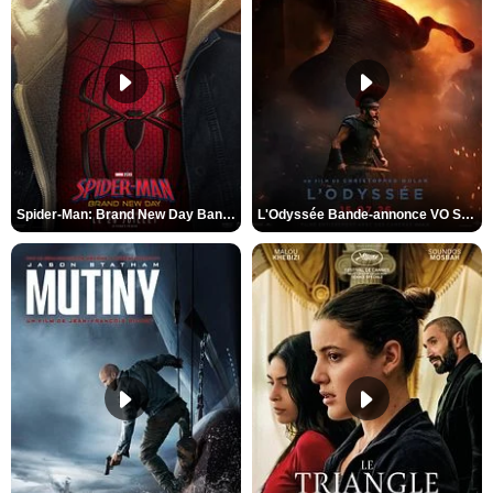
Spider-Man: Brand New Day Bande-annonce VO STFR
L'Odyssée Bande-annonce VO STFR