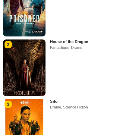
House of the Dragon
2
Fantastique
,
Drame
Silo
3
Drame
,
Science Fiction