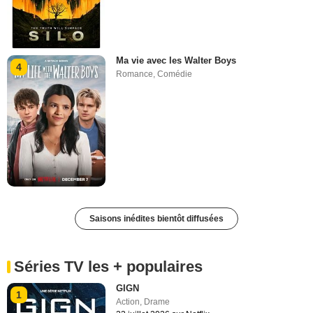
Ma vie avec les Walter Boys
4
Romance
,
Comédie
Saisons inédites bientôt diffusées
Séries TV les + populaires
GIGN
1
Action
,
Drame