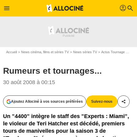
profil
menu
search
Accueil
News cinéma, films et séries TV
News séries TV
Actus Tournage Séries TV
Rumeurs et tournages...
30 août 2008 à 00:15
Ajoutez Allociné à vos sources préférées
Suivez-nous
Partag
Un "4400" intègre le staff des "Experts : Miami",
le violeur de Teri Hatcher est décédé, premiers
tours de manivelles pour la saison 3 de