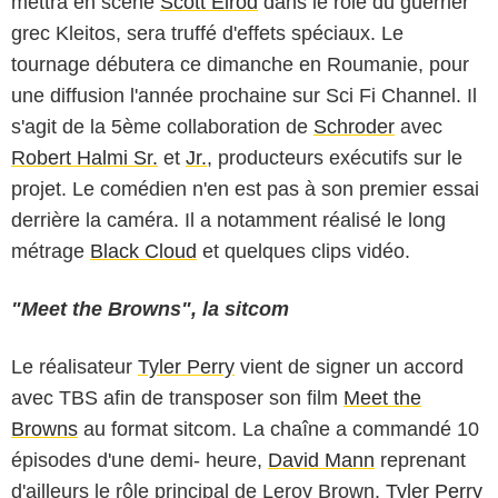
mettra en scène
Scott Elrod
dans le rôle du guerrier
grec Kleitos, sera truffé d'effets spéciaux. Le
tournage débutera ce dimanche en Roumanie, pour
une diffusion l'année prochaine sur Sci Fi Channel. Il
s'agit de la 5ème collaboration de
Schroder
avec
Robert Halmi Sr.
et
Jr.
, producteurs exécutifs sur le
projet. Le comédien n'en est pas à son premier essai
derrière la caméra. Il a notamment réalisé le long
métrage
Black Cloud
et quelques clips vidéo.
"Meet the Browns", la sitcom
Le réalisateur
Tyler Perry
vient de signer un accord
avec TBS afin de transposer son film
Meet the
Browns
au format sitcom. La chaîne a commandé 10
épisodes d'une demi- heure,
David Mann
reprenant
d'ailleurs le rôle principal de Leroy Brown.
Tyler Perry