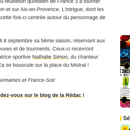
 feuilleton quotidien de France 3 à tourner
on et sur Aix-en-Provence. L'intrigue, dont les
a cette fois-ci centrée autour du personnage de
i 8 septembre sa 5ème saison, réservant aux
preuves et de tourments. Ceux-ci recevront
atrice sportive
Nathalie Simon
, du chanteur
Ça se bouscule sur la place du Mistral !
Semaines et France-Soir
ndez-vous sur le blog de la Rédac !
Sé
1