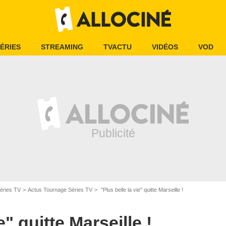
ÉRIES
STREAMING
TVACTU
VIDÉOS
VOD
éries TV
Actus Tournage Séries TV
"Plus belle la vie" quitte Marseille !
e" quitte Marseille !