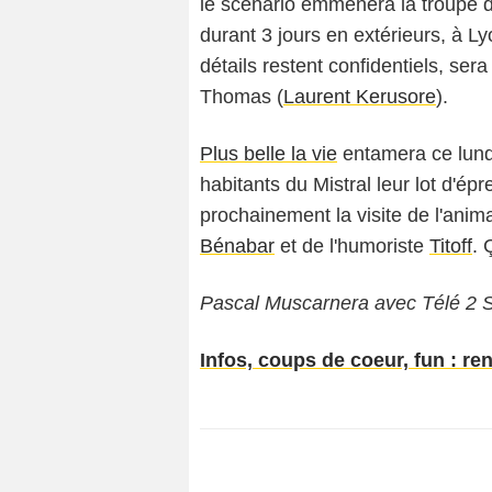
le scénario emmènera la troupe du
durant 3 jours en extérieurs, à Ly
détails restent confidentiels, ser
Thomas (
Laurent Kerusore
).
Plus belle la vie
entamera ce lund
habitants du Mistral leur lot d'é
prochainement la visite de l'anim
Bénabar
et de l'humoriste
Titoff
. 
Pascal Muscarnera avec Télé 2 
Infos, coups de coeur, fun : re