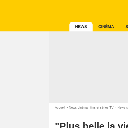
NEWS
CINÉMA
S
Accueil
News cinéma, films et séries TV
News s
"Plus belle la vi