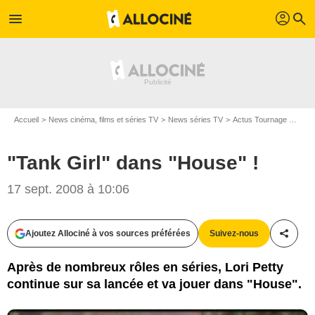
profil
menu
search
Accueil
News cinéma, films et séries TV
News séries TV
Actus Tournage Séries TV
"Tank Girl" dans "House" !
17 sept. 2008 à 10:06
Ajoutez Allociné à vos sources préférées
Suivez-nous
Partag
Après de nombreux rôles en séries, Lori Petty
continue sur sa lancée et va jouer dans "House".