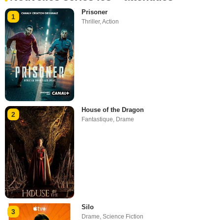
Prisoner
1
Thriller
,
Action
House of the Dragon
2
Fantastique
,
Drame
Silo
3
Drame
,
Science Fiction