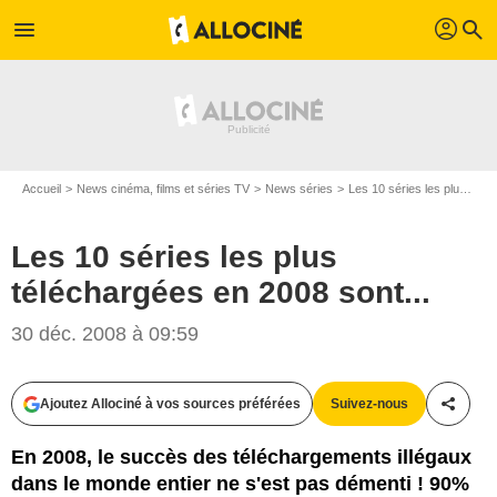
profil
menu
search
Accueil
News cinéma, films et séries TV
News séries
Les 10 séries les plus téléchargées en 2008 sont...
Les 10 séries les plus
téléchargées en 2008 sont...
30 déc. 2008 à 09:59
Ajoutez Allociné à vos sources préférées
Suivez-nous
Partag
En 2008, le succès des téléchargements illégaux
dans le monde entier ne s'est pas démenti ! 90%