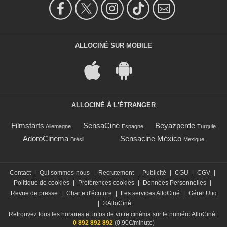
ALLOCINÉ SUR MOBILE
ALLOCINÉ À L'ÉTRANGER
Filmstarts
SensaCine
Beyazperde
Allemagne
Espagne
Turquie
AdoroCinema
Sensacine México
Brésil
Mexique
Contact
|
Qui sommes-nous
|
Recrutement
|
Publicité
|
CGU
|
CGV
|
Politique de cookies
|
Préférences cookies
|
Données Personnelles
|
Revue de presse
|
Charte d'écriture
|
Les services AlloCiné
|
Gérer Utiq
|
©AlloCiné
Retrouvez tous les horaires et infos de votre cinéma sur le numéro AlloCiné :
0 892 892 892
(0,90€/minute)