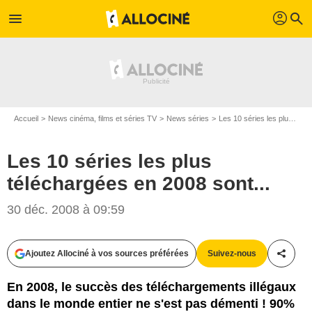
profil
menu
search
Accueil
News cinéma, films et séries TV
News séries
Les 10 séries les plus téléchargées en 2008 sont...
Les 10 séries les plus
téléchargées en 2008 sont...
30 déc. 2008 à 09:59
Ajoutez Allociné à vos sources préférées
Suivez-nous
Partag
En 2008, le succès des téléchargements illégaux
dans le monde entier ne s'est pas démenti ! 90%