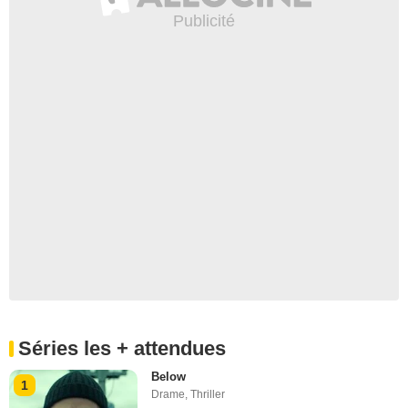
Séries les + attendues
Below
1
Drame
,
Thriller