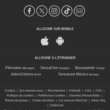
ALLOCINÉ SUR MOBILE
ALLOCINÉ À L'ÉTRANGER
Filmstarts
SensaCine
Beyazperde
Allemagne
Espagne
Turquie
AdoroCinema
Sensacine México
Brésil
Mexique
Contact
|
Qui sommes-nous
|
Recrutement
|
Publicité
|
CGU
|
CGV
|
Politique de cookies
|
Préférences cookies
|
Données Personnelles
|
Revue de presse
|
Charte d'écriture
|
Les services AlloCiné
|
Gérer Utiq
|
©AlloCiné