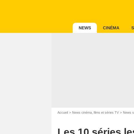
NEWS
CINÉMA
S
Accueil
News cinéma, films et séries TV
News s
Les 10 séries le