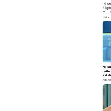
Ici t
d'Igor
milli
mardi
Ni Du
cette
est d
diman