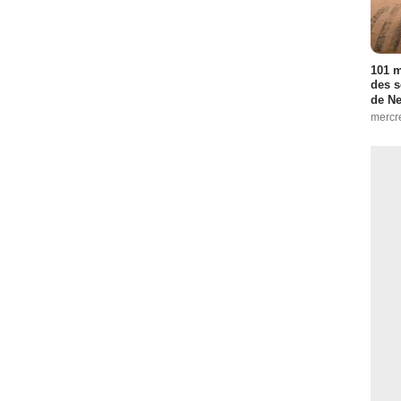
101 m
des s
de Net
mercre