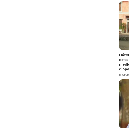
Décon
cette
meill
dispo
mercr