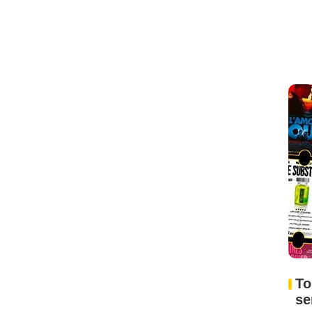
To
se