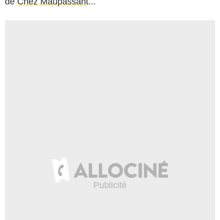
de
Chez Maupassant
...