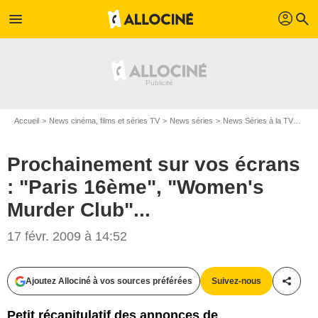
profil
menu
search
Accueil
News cinéma, films et séries TV
News séries
News Séries à la TV
Proc
Prochainement sur vos écrans
: "Paris 16ème", "Women's
Murder Club"...
17 févr. 2009 à 14:52
Ajoutez Allociné à vos sources préférées
Suivez-nous
Partag
Petit récapitulatif des annonces de