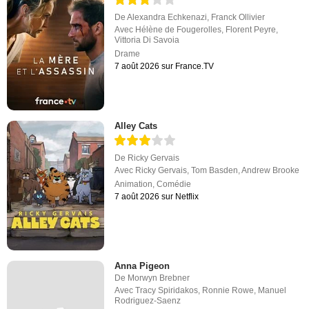
De
Alexandra Echkenazi
,
Franck Ollivier
Avec
Hélène de Fougerolles
,
Florent Peyre
,
Vittoria Di Savoia
Drame
7 août 2026 sur France.TV
Alley Cats
De
Ricky Gervais
Avec
Ricky Gervais
,
Tom Basden
,
Andrew Brooke
Animation
,
Comédie
7 août 2026 sur Netflix
Anna Pigeon
De
Morwyn Brebner
Avec
Tracy Spiridakos
,
Ronnie Rowe
,
Manuel
Rodriguez-Saenz