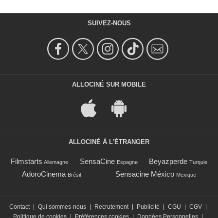
SUIVEZ-NOUS
ALLOCINÉ SUR MOBILE
ALLOCINÉ À L'ÉTRANGER
Filmstarts
SensaCine
Beyazperde
Allemagne
Espagne
Turquie
AdoroCinema
Sensacine México
Brésil
Mexique
Contact
|
Qui sommes-nous
|
Recrutement
|
Publicité
|
CGU
|
CGV
|
Politique de cookies
|
Préférences cookies
|
Données Personnelles
|