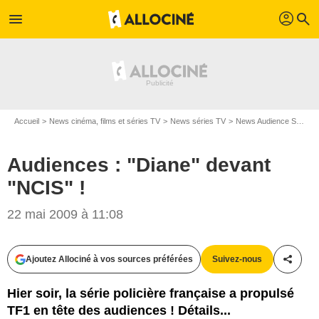
profil
menu
search
Accueil
News cinéma, films et séries TV
News séries TV
News Audience Séries TV
Audiences : "Diane" devant
"NCIS" !
22 mai 2009 à 11:08
Ajoutez Allociné à vos sources préférées
Suivez-nous
Partag
Hier soir, la série policière française a propulsé
TF1 en tête des audiences ! Détails...