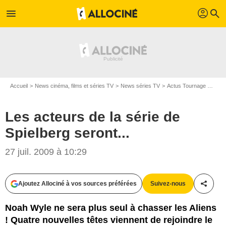
profil
menu
search
Accueil
News cinéma, films et séries TV
News séries TV
Actus Tournage Séries TV
Les acteurs de la série de
Spielberg seront...
27 juil. 2009 à 10:29
Ajoutez Allociné à vos sources préférées
Suivez-nous
Partag
Noah Wyle ne sera plus seul à chasser les Aliens
! Quatre nouvelles têtes viennent de rejoindre le