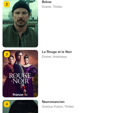
Below
2
Drame
,
Thriller
Le Rouge et le Noir
3
Drame
,
Historique
Neuromancien
4
Science Fiction
,
Thriller