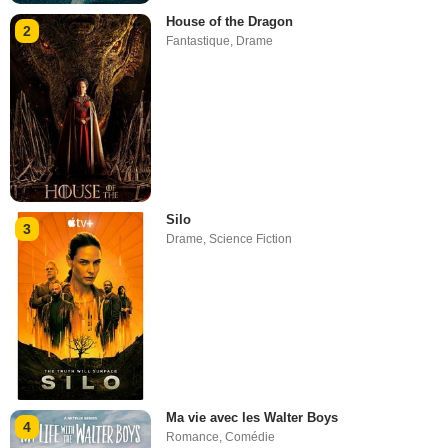
House of the Dragon
2
Fantastique
,
Drame
Silo
3
Drame
,
Science Fiction
Ma vie avec les Walter Boys
4
Romance
,
Comédie