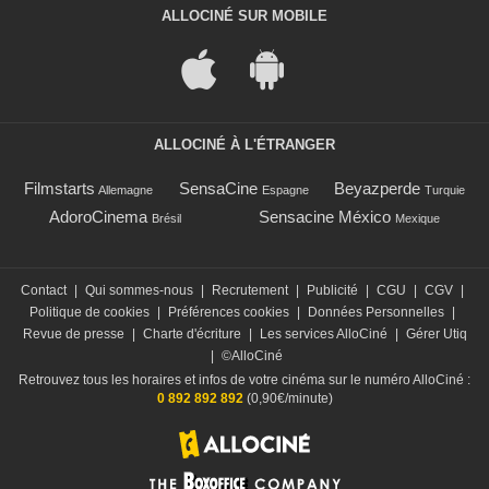
ALLOCINÉ SUR MOBILE
ALLOCINÉ À L'ÉTRANGER
Filmstarts
SensaCine
Beyazperde
Allemagne
Espagne
Turquie
AdoroCinema
Sensacine México
Brésil
Mexique
Contact
|
Qui sommes-nous
|
Recrutement
|
Publicité
|
CGU
|
CGV
|
Politique de cookies
|
Préférences cookies
|
Données Personnelles
|
Revue de presse
|
Charte d'écriture
|
Les services AlloCiné
|
Gérer Utiq
|
©AlloCiné
Retrouvez tous les horaires et infos de votre cinéma sur le numéro AlloCiné :
0 892 892 892
(0,90€/minute)