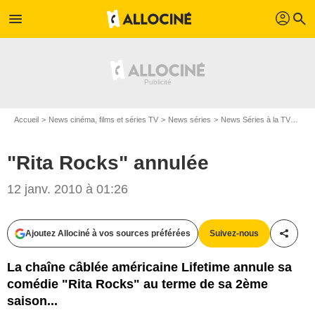
profil
menu
search
Accueil
News cinéma, films et séries TV
News séries
News Séries à la TV
"Ri
"Rita Rocks" annulée
12 janv. 2010 à 01:26
Ajoutez Allociné à vos sources préférées
Suivez-nous
Partag
La chaîne câblée américaine Lifetime annule sa
comédie "Rita Rocks" au terme de sa 2ème
saison...