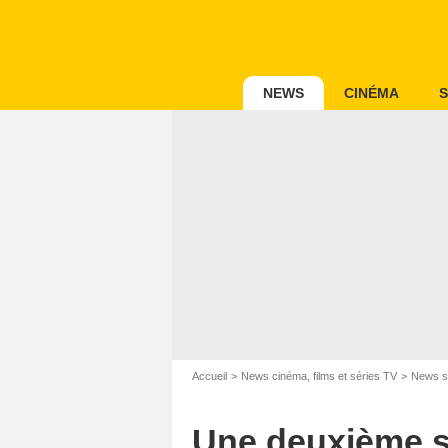
NEWS
CINÉMA
S
Accueil
News cinéma, films et séries TV
News s
Une deuxième sa