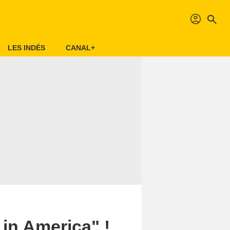
profil
search
LES INDÉS
CANAL+
in America" !