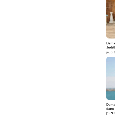
Demai
Judit
jeudi 
Demai
dans 
[SPO