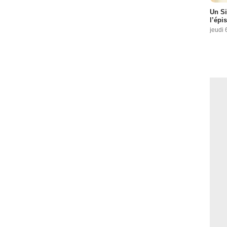
Un Si
l’épi
jeudi 