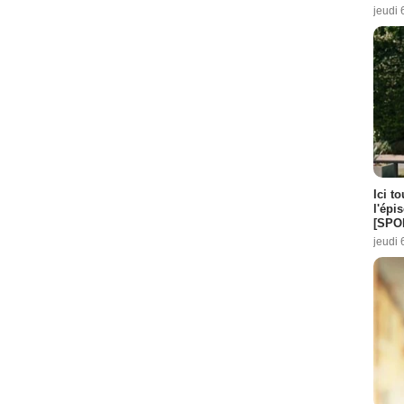
jeudi 
Ici t
l'épi
[SPO
jeudi 