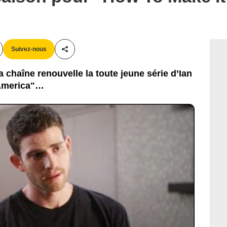
Suivez-nous
Partager cet article
a chaîne renouvelle la toute jeune série d’Ian
 America"…