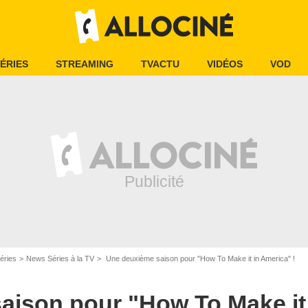
ÉRIES
STREAMING
TVACTU
VIDÉOS
VOD
éries
News Séries à la TV
Une deuxième saison pour "How To Make it in America" !
ison pour "How To Make it 