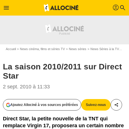
profil
menu
search
Accueil
News cinéma, films et séries TV
News séries
News Séries à la TV
La s
La saison 2010/2011 sur Direct
Star
2 sept. 2010 à 11:33
Ajoutez Allociné à vos sources préférées
Suivez-nous
Partag
Direct Star, la petite nouvelle de la TNT qui
remplace Virgin 17, proposera un certain nombre