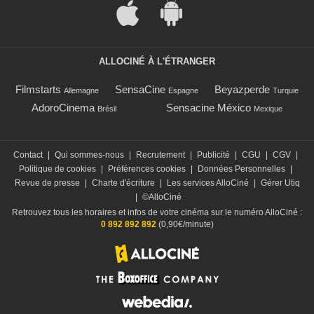
ALLOCINÉ À L'ÉTRANGER
Filmstarts
SensaCine
Beyazperde
Allemagne
Espagne
Turquie
AdoroCinema
Sensacine México
Brésil
Mexique
Contact
|
Qui sommes-nous
|
Recrutement
|
Publicité
|
CGU
|
CGV
|
Politique de cookies
|
Préférences cookies
|
Données Personnelles
|
Revue de presse
|
Charte d'écriture
|
Les services AlloCiné
|
Gérer Utiq
|
©AlloCiné
Retrouvez tous les horaires et infos de votre cinéma sur le numéro AlloCiné :
0 892 892 892
(0,90€/minute)