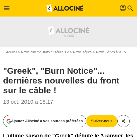
profil
menu
search
Accueil
News cinéma, films et séries TV
News séries
News Séries à la TV
"Gre
"Greek", "Burn Notice"...
dernières nouvelles du front
sur le câble !
13 oct. 2010 à 18:17
Ajoutez Allociné à vos sources préférées
Suivez-nous
Partag
L'ultime saison de "Greek" débute le 3 janvier, les