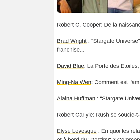
Robert C. Cooper
: De la naissan
Brad Wright
: "Stargate Universe" 
franchise...
David Blue
: La Porte des Etoile
Ming-Na Wen
: Comment est l'am
Alaina Huffman
: "Stargate Unive
Robert Carlyle
: Rush se soucie-t-
Elyse Levesque
: En quoi les rel
et à bord du "Destiny" ? Comment