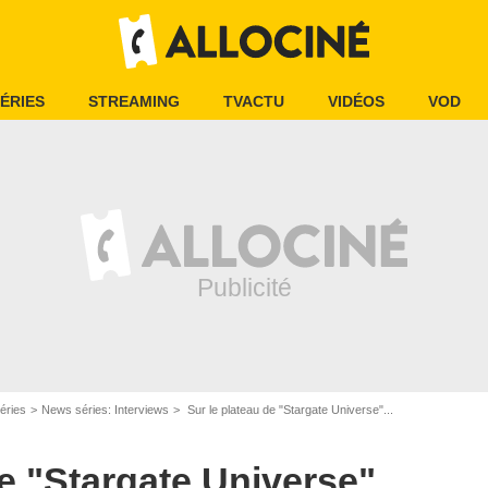
ÉRIES
STREAMING
TVACTU
VIDÉOS
VOD
éries
News séries: Interviews
Sur le plateau de "Stargate Universe"...
e "Stargate Universe"...