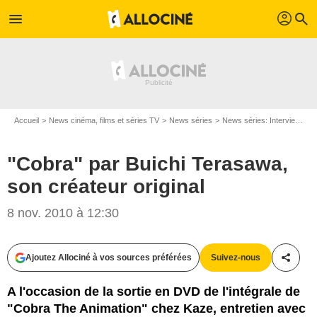
profil
menu
search
Accueil
News cinéma, films et séries TV
News séries
News séries: Interviews
"Cobra" par Buichi Terasawa,
son créateur original
8 nov. 2010 à 12:30
Ajoutez Allociné à vos sources préférées
Suivez-nous
Partag
A l'occasion de la sortie en DVD de l'intégrale de
"Cobra The Animation" chez Kaze, entretien avec