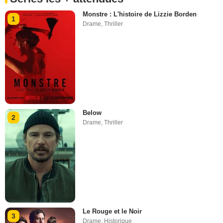
Monstre : L'histoire de Lizzie Borden
1
Drame
,
Thriller
Below
2
Drame
,
Thriller
Le Rouge et le Noir
3
Drame
,
Historique