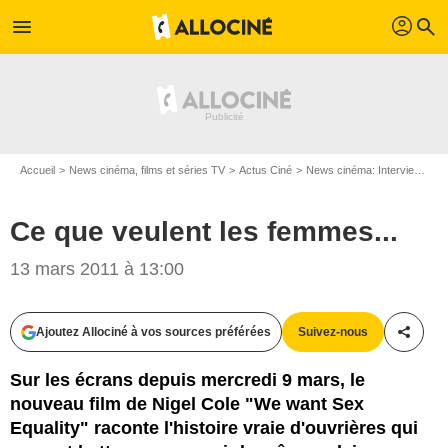
profil
menu
search
Accueil
News cinéma, films et séries TV
Actus Ciné
News cinéma: Interviews
C
Ce que veulent les femmes...
13 mars 2011 à 13:00
Ajoutez Allociné à vos sources préférées
Suivez-nous
Partag
Sur les écrans depuis mercredi 9 mars, le
nouveau film de Nigel Cole "We want Sex
Equality" raconte l'histoire vraie d'ouvrières qui