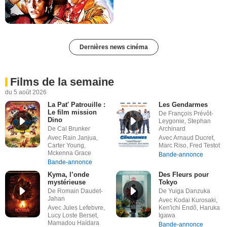
Dernières news cinéma
Films de la semaine
du 5 août 2026
La Pat' Patrouille :
Les Gendarmes
Le film mission
De François Prévôt-
Dino
Leygonie, Stephan
De Cal Brunker
Archinard
Avec Rain Janjua,
Avec Arnaud Ducret,
Carter Young,
Marc Riso, Fred Testot
Mckenna Grace
Bande-annonce
Bande-annonce
Kyma, l’onde
Des Fleurs pour
mystérieuse
Tokyo
De Romain Daudet-
De Yuiga Danzuka
Jahan
Avec Kodai Kurosaki,
Avec Jules Lefebvre,
Ken'ichi Endô, Haruka
Lucy Loste Berset,
Igawa
Mamadou Haïdara
Bande-annonce