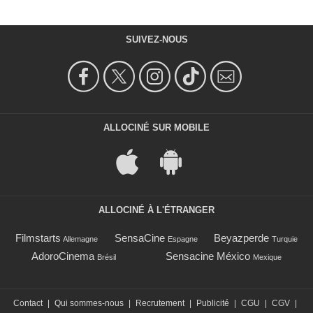
SUIVEZ-NOUS
ALLOCINÉ SUR MOBILE
ALLOCINÉ À L'ÉTRANGER
Filmstarts
SensaCine
Beyazperde
Allemagne
Espagne
Turquie
AdoroCinema
Sensacine México
Brésil
Mexique
Contact
|
Qui sommes-nous
|
Recrutement
|
Publicité
|
CGU
|
CGV
|