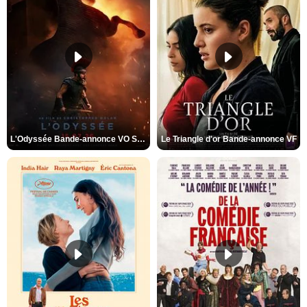
L'Odyssée Bande-annonce VO STFR
Le Triangle d'or Bande-annonce VF