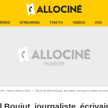
ÉRIES
STREAMING
TVACTU
VIDÉOS
VOD
Ciné
News cinéma: Stars
Décès de Michel Boujut, journaliste, écrivain et critique de cin
Boujut, journaliste, écrivain