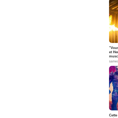
"Vous
et He
muscl
samed
Cette