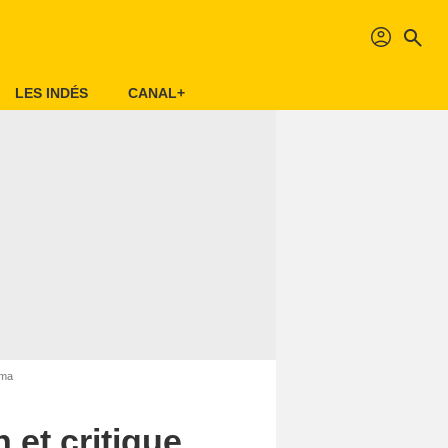
profil
search
LES INDÉS
CANAL+
éma
 et critique