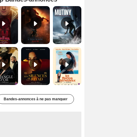
Spider-Man: Brand New Day Bande-annonce VO STFR
L'Odyssée Bande-annonce VO STFR
Mutiny Bande-annonce VO STFR
Le Triangle d'or Bande-annonce VF
Les Silences de Riyad Bande-annonce VO STFR
Les Matins merveilleux Bande-annonce VF
Bandes-annonces à ne pas manquer