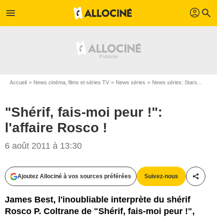
profil
menu
search
Accueil
News cinéma, films et séries TV
News séries
News séries: Stars
"Shéri
"Shérif, fais-moi peur !":
l'affaire Rosco !
6 août 2011 à 13:30
Ajoutez Allociné à vos sources préférées
Suivez-nous
Partag
James Best, l'inoubliable interprète du shérif
Rosco P. Coltrane de "Shérif, fais-moi peur !",