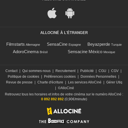
ALLOCINÉ À L'ÉTRANGER
Filmstarts
SensaCine
Beyazperde
Allemagne
Espagne
Turquie
AdoroCinema
Sensacine México
Brésil
Mexique
Contact
|
Qui sommes-nous
|
Recrutement
|
Publicité
|
CGU
|
CGV
|
Politique de cookies
|
Préférences cookies
|
Données Personnelles
|
Revue de presse
|
Charte d'écriture
|
Les services AlloCiné
|
Gérer Utiq
|
©AlloCiné
Retrouvez tous les horaires et infos de votre cinéma sur le numéro AlloCiné :
0 892 892 892
(0,90€/minute)