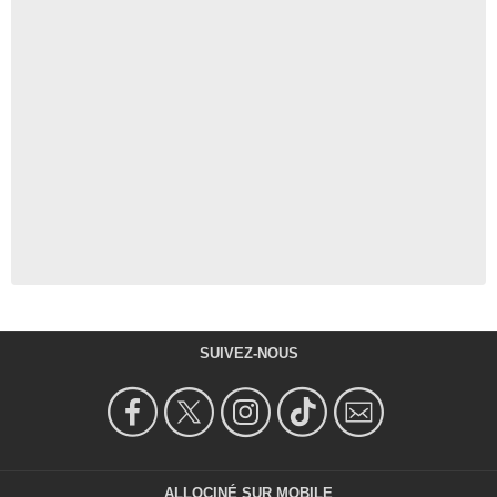
SUIVEZ-NOUS
ALLOCINÉ SUR MOBILE