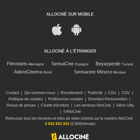
ALLOCINÉ SUR MOBILE
ALLOCINÉ À L'ÉTRANGER
Filmstarts
SensaCine
Beyazperde
Allemagne
Espagne
Turquie
AdoroCinema
Sensacine México
Brésil
Mexique
Contact
|
Qui sommes-nous
|
Recrutement
|
Publicité
|
CGU
|
CGV
|
Politique de cookies
|
Préférences cookies
|
Données Personnelles
|
Revue de presse
|
Charte d'écriture
|
Les services AlloCiné
|
Gérer Utiq
|
©AlloCiné
Retrouvez tous les horaires et infos de votre cinéma sur le numéro AlloCiné :
0 892 892 892
(0,90€/minute)