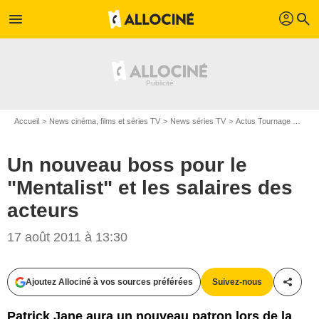
profil
menu
search
Accueil
News cinéma, films et séries TV
News séries TV
Actus Tournage Séries TV
Un nouveau boss pour le
"Mentalist" et les salaires des
acteurs
17 août 2011 à 13:30
Ajoutez Allociné à vos sources préférées
Suivez-nous
Partag
Patrick Jane aura un nouveau patron lors de la