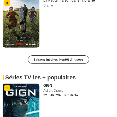
La Petite maison dans la prairie
4
Drame
Saisons inédites bientôt diffusées
Séries TV les + populaires
GIGN
1
Action
,
Drame
22 juillet 2026 sur Netflix