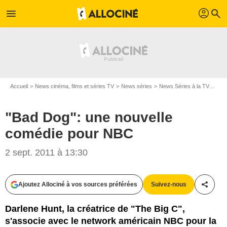
profil
menu
search
Accueil
News cinéma, films et séries TV
News séries
News Séries à la TV
"Ba
"Bad Dog": une nouvelle
comédie pour NBC
2 sept. 2011 à 13:30
Ajoutez Allociné à vos sources préférées
Suivez-nous
Partag
Darlene Hunt, la créatrice de "The Big C",
s'associe avec le network américain NBC pour la