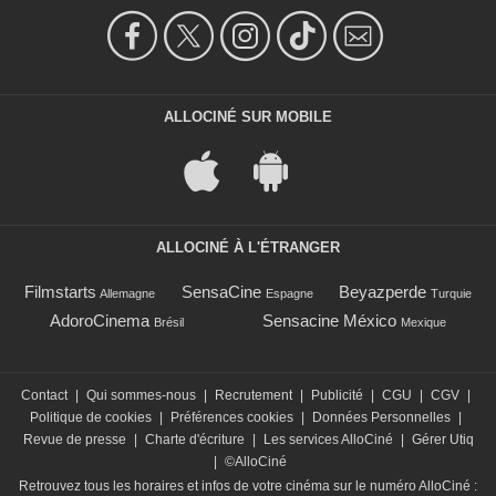
ALLOCINÉ SUR MOBILE
ALLOCINÉ À L'ÉTRANGER
Filmstarts
SensaCine
Beyazperde
Allemagne
Espagne
Turquie
AdoroCinema
Sensacine México
Brésil
Mexique
Contact
|
Qui sommes-nous
|
Recrutement
|
Publicité
|
CGU
|
CGV
|
Politique de cookies
|
Préférences cookies
|
Données Personnelles
|
Revue de presse
|
Charte d'écriture
|
Les services AlloCiné
|
Gérer Utiq
|
©AlloCiné
Retrouvez tous les horaires et infos de votre cinéma sur le numéro AlloCiné :