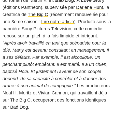
du roman de
Martin Kihn
,
Bad Dog: A Love Story
(éditions Pantheon), supervisée par
Darlene Hunt
, la
créatrice de
The Big C
(récemment renouvelée pour
une 3ème saison :
Lire notre article
). Produite sous la
bannière Sony Pictures Television, cette comédie
repose sur un pitch à la fois limpide et intrigant:
"Après avoir travaillé en tant que scénariste pour la
télé, Marty est devenu consultant en management. Il
a ses défauts. Par exemple, il est alcoolique. Un
penchant plutôt embêtant. Il est marié. Il a un chien,
baptisé Hola. Et justement l'avenir de son couple
dépend de sa capacité à contrôler et à donner des
ordres à son animal de compagnie."
Les producteurs
Neal H. Moritz
et
Vivian Cannon
, qui travaillent déjà
sur
The Big C
, occuperont des fonctions identiques
sur
Bad Dog
.