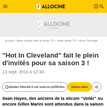
profil
menu
search
Accueil
News cinéma, films et séries TV
News séries TV
Actus Tournage Séries TV
"Hot In Cleveland" fait le plein
d'invités pour sa saison 3 !
13 sept. 2011 à 12:30
Ajoutez Allociné à vos sources préférées
Suivez-nous
Partag
Sean Hayes, des anciens de la sitcom "Voilà!" ou
encore Gilles Marini sont attendus dans la saison