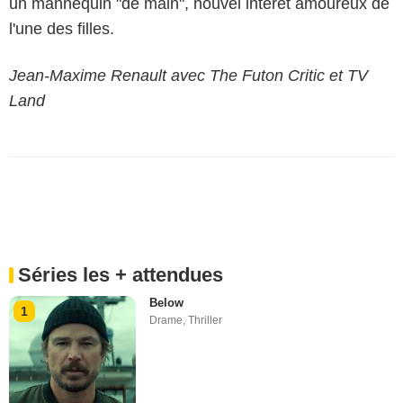
un mannequin "de main", nouvel intérêt amoureux de
l'une des filles.
Jean-Maxime Renault avec The Futon Critic et TV
Land
Séries les + attendues
Below
1
Drame
,
Thriller