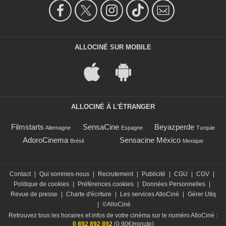
ALLOCINÉ SUR MOBILE
ALLOCINÉ À L'ÉTRANGER
Filmstarts
SensaCine
Beyazperde
Allemagne
Espagne
Turquie
AdoroCinema
Sensacine México
Brésil
Mexique
Contact
|
Qui sommes-nous
|
Recrutement
|
Publicité
|
CGU
|
CGV
|
Politique de cookies
|
Préférences cookies
|
Données Personnelles
|
Revue de presse
|
Charte d'écriture
|
Les services AlloCiné
|
Gérer Utiq
|
©AlloCiné
Retrouvez tous les horaires et infos de votre cinéma sur le numéro AlloCiné :
0 892 892 892
(0,90€/minute)