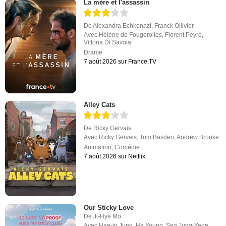
La mère et l'assassin
De
Alexandra Echkenazi
,
Franck Ollivier
Avec
Hélène de Fougerolles
,
Florent Peyre
,
Vittoria Di Savoia
Drame
7 août 2026 sur France.TV
Alley Cats
De
Ricky Gervais
Avec
Ricky Gervais
,
Tom Basden
,
Andrew Brooke
Animation
,
Comédie
7 août 2026 sur Netflix
Our Sticky Love
De
Ji-Hye Mo
Avec
Hae-in Jung
,
Ha Young
,
Seo Jung-Yeon