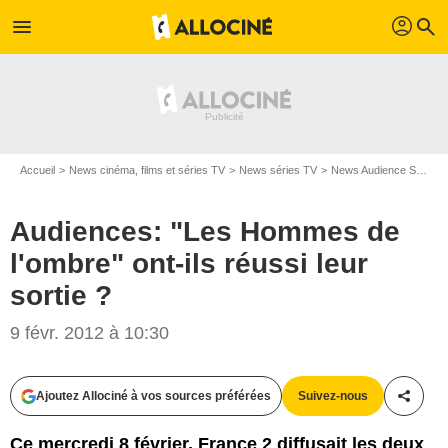
profil
menu
search
Accueil
News cinéma, films et séries TV
News séries TV
News Audience Séries TV
Audiences: "Les Hommes de
l'ombre" ont-ils réussi leur
sortie ?
9 févr. 2012 à 10:30
Ajoutez Allociné à vos sources préférées
Suivez-nous
Partag
Ce mercredi 8 février, France 2 diffusait les deux