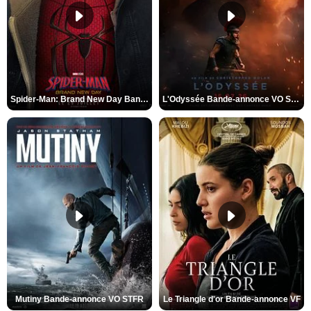
Spider-Man: Brand New Day Bande-annonce VO STFR
L'Odyssée Bande-annonce VO STFR
Mutiny Bande-annonce VO STFR
Le Triangle d'or Bande-annonce VF