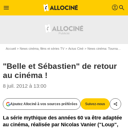
profil
menu
search
Accueil
News cinéma, films et séries TV
Actus Ciné
News cinéma: Tournages
"Belle et Sébastien" de retour
au cinéma !
8 juil. 2012 à 13:00
Ajoutez Allociné à vos sources préférées
Suivez-nous
Partag
La série mythique des années 60 va être adaptée
au cinéma, réalisée par Nicolas Vanier ("Loup",