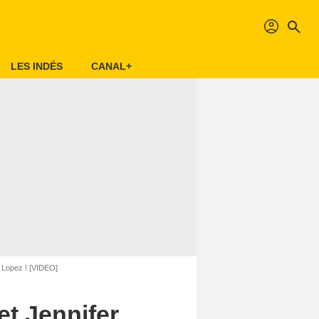
profil
search
LES INDÉS
CANAL+
 Lopez ! [VIDEO]
t Jennifer