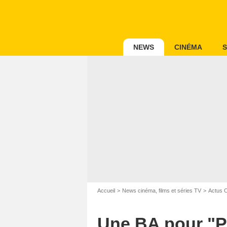
NEWS
CINÉMA
S
Accueil
News cinéma, films et séries TV
Actus 
Une BA pour "P