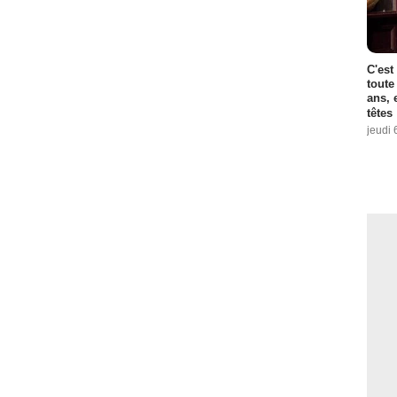
C'est
toute
ans, 
têtes
jeudi 