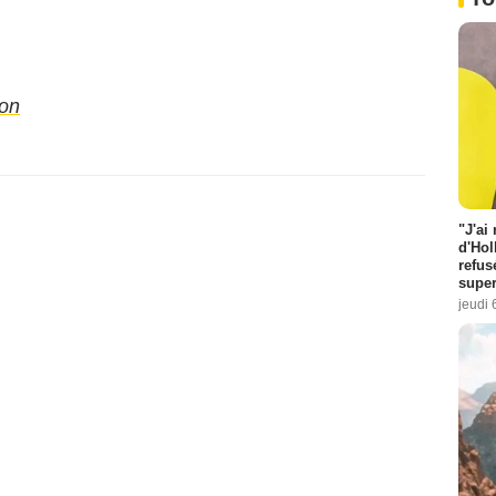
on
"J'ai
d'Hol
refus
super
jeudi 