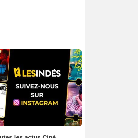
utes les actus Ciné