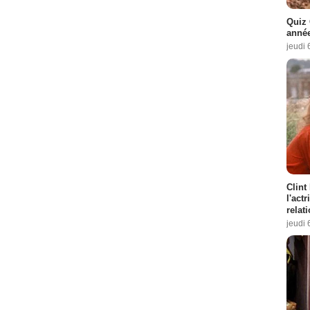
Quiz 
année
jeudi 
Clint
l'act
relat
jeudi 