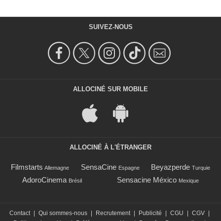
SUIVEZ-NOUS
ALLOCINÉ SUR MOBILE
ALLOCINÉ À L'ÉTRANGER
Filmstarts
SensaCine
Beyazperde
Allemagne
Espagne
Turquie
AdoroCinema
Sensacine México
Brésil
Mexique
Contact
|
Qui sommes-nous
|
Recrutement
|
Publicité
|
CGU
|
CGV
|