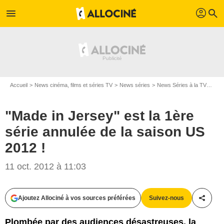
profil
menu
search
Accueil
News cinéma, films et séries TV
News séries
News Séries à la TV
"Mad
"Made in Jersey" est la 1ère
série annulée de la saison US
2012 !
11 oct. 2012 à 11:03
Ajoutez Allociné à vos sources préférées
Suivez-nous
Partag
Plombée par des audiences désastreuses, la