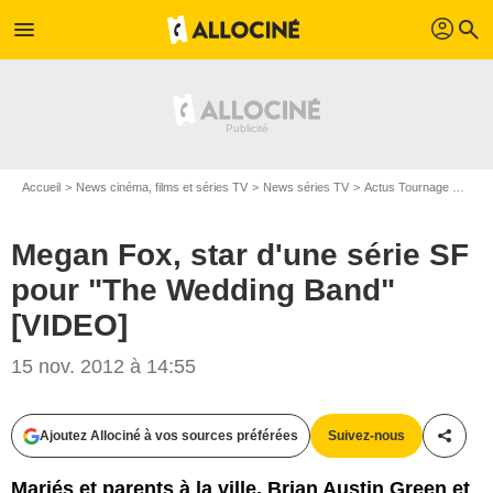
profil
menu
search
Accueil
News cinéma, films et séries TV
News séries TV
Actus Tournage Séries TV
Megan Fox, star d'une série SF
pour "The Wedding Band"
[VIDEO]
15 nov. 2012 à 14:55
Ajoutez Allociné à vos sources préférées
Suivez-nous
Partag
Mariés et parents à la ville, Brian Austin Green et