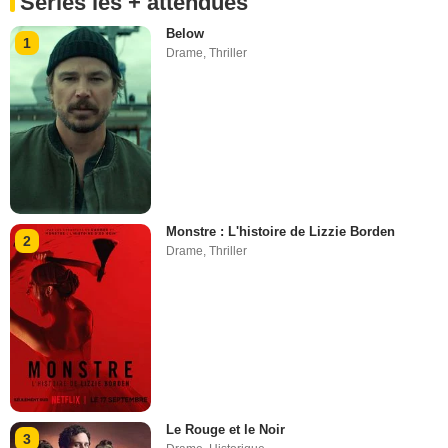
Séries les + attendues
Below
1
Drame
,
Thriller
Monstre : L'histoire de Lizzie Borden
2
Drame
,
Thriller
Le Rouge et le Noir
3