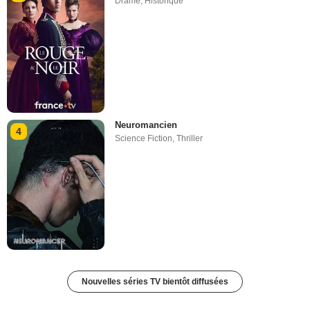
Drame
,
Historique
Neuromancien
4
Science Fiction
,
Thriller
Nouvelles séries TV bientôt diffusées