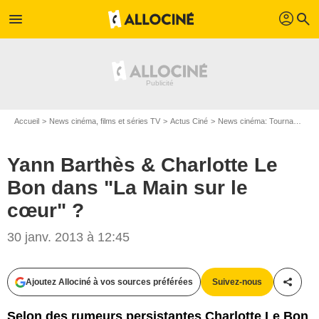
profil
menu
search
Accueil
News cinéma, films et séries TV
Actus Ciné
News cinéma: Tournages
Yann Barthès & Charlotte Le
Bon dans "La Main sur le
cœur" ?
30 janv. 2013 à 12:45
Ajoutez Allociné à vos sources préférées
Suivez-nous
Partag
Selon des rumeurs persistantes Charlotte Le Bon