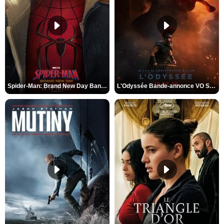
Spider-Man: Brand New Day Bande-annonce VO STFR
L'Odyssée Bande-annonce VO STFR