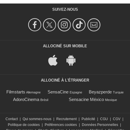
SUIVEZ-NOUS
ALLOCINÉ SUR MOBILE
ALLOCINÉ À L'ÉTRANGER
Filmstarts
SensaCine
Beyazperde
Allemagne
Espagne
Turquie
AdoroCinema
Sensacine México
Brésil
Mexique
Contact
|
Qui sommes-nous
|
Recrutement
|
Publicité
|
CGU
|
CGV
|
Politique de cookies
|
Préférences cookies
|
Données Personnelles
|